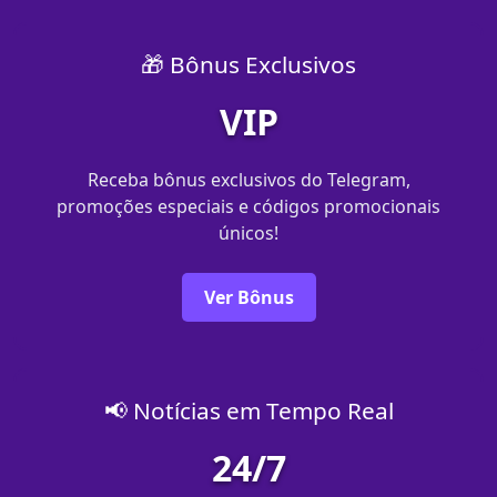
🎁 Bônus Exclusivos
VIP
Receba bônus exclusivos do Telegram,
promoções especiais e códigos promocionais
únicos!
Ver Bônus
📢 Notícias em Tempo Real
24/7