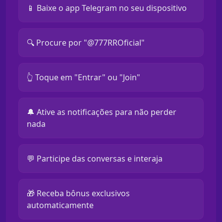
📱 Baixe o app Telegram no seu dispositivo
🔍 Procure por "@777RROficial"
👆 Toque em "Entrar" ou "Join"
🔔 Ative as notificações para não perder
nada
💬 Participe das conversas e interaja
🎁 Receba bônus exclusivos
automaticamente