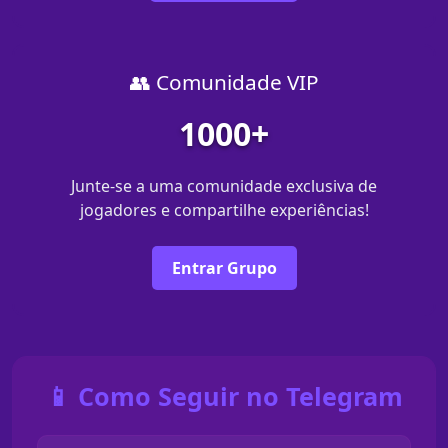
👥 Comunidade VIP
1000+
Junte-se a uma comunidade exclusiva de
jogadores e compartilhe experiências!
Entrar Grupo
📱 Como Seguir no Telegram