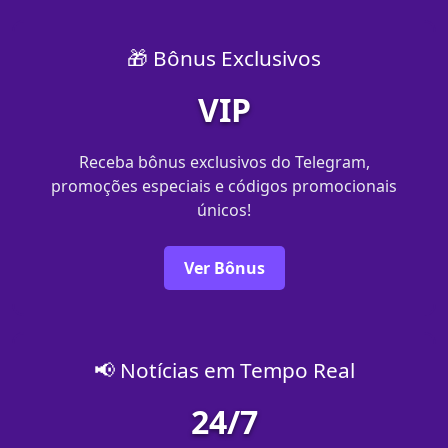
🎁 Bônus Exclusivos
VIP
Receba bônus exclusivos do Telegram,
promoções especiais e códigos promocionais
únicos!
Ver Bônus
📢 Notícias em Tempo Real
24/7