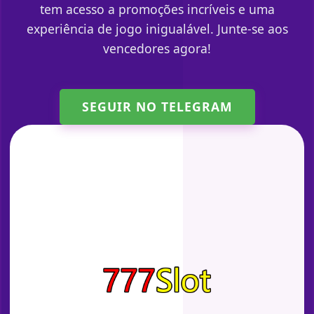
tem acesso a promoções incríveis e uma
experiência de jogo inigualável. Junte-se aos
vencedores agora!
SEGUIR NO TELEGRAM