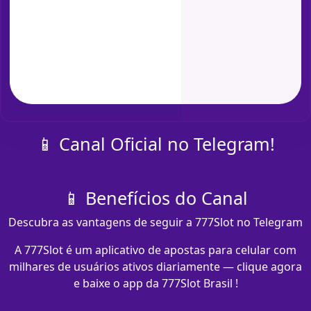
📱 Canal Oficial no Telegram!
📱 Benefícios do Canal
Descubra as vantagens de seguir a 777Slot no Telegram
A 777Slot é um aplicativo de apostas para celular com
milhares de usuários ativos diariamente — clique agora
e baixe o app da 777Slot Brasil !