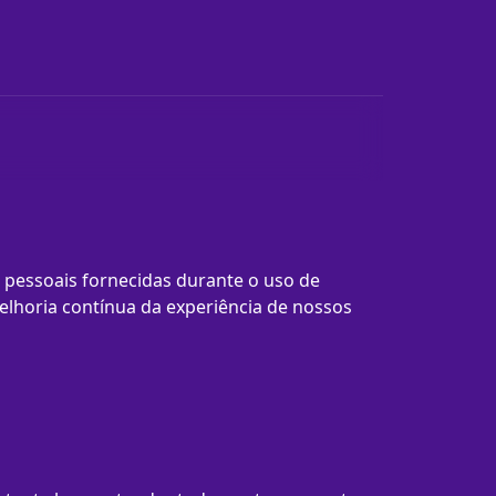
 pessoais fornecidas durante o uso de
elhoria contínua da experiência de nossos