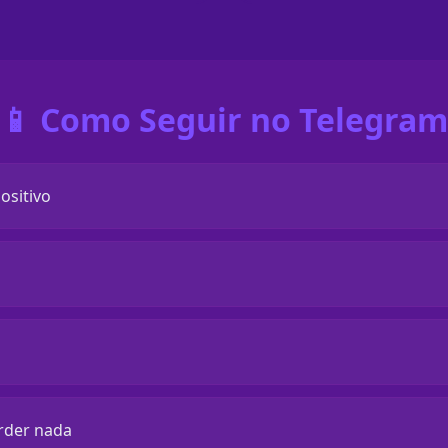
📱 Como Seguir no Telegram
ositivo
erder nada