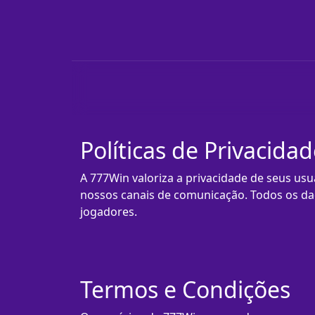
Políticas de Privacida
A 777Win valoriza a privacidade de seus us
nossos canais de comunicação. Todos os dad
jogadores.
Termos e Condições