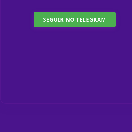
SEGUIR NO TELEGRAM