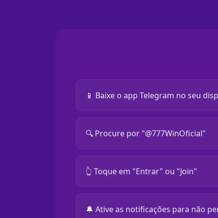
📱 Baixe o app Telegram no seu disp
🔍 Procure por "@777WinOficial"
👆 Toque em "Entrar" ou "Join"
🔔 Ative as notificações para não p