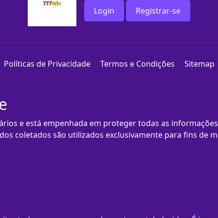
Login
Registrar-se
Políticas de Privacidade
Termos e Condições
Sitemap
de
uários e está empenhada em proteger todas as informações
os coletados são utilizados exclusivamente para fins de m