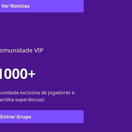
Ver Notícias
Comunidade VIP
1000+
unidade exclusiva de jogadores e
rtilhe experiências!
Entrar Grupo