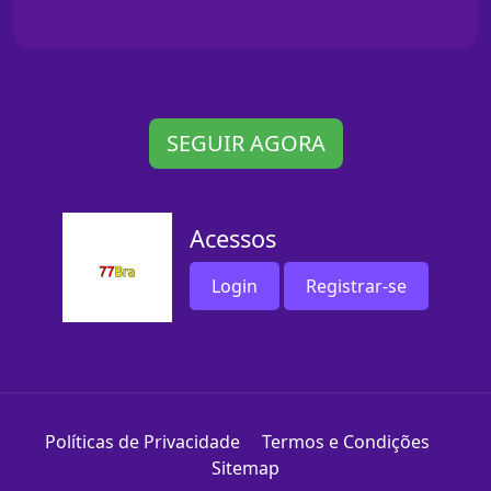
SEGUIR AGORA
Acessos
Login
Registrar-se
Políticas de Privacidade
Termos e Condições
Sitemap