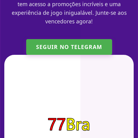
tem acesso a promoções incríveis e uma
experiência de jogo inigualável. Junte-se aos
vencedores agora!
SEGUIR NO TELEGRAM