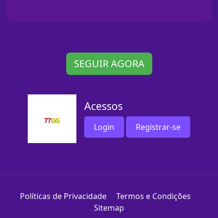
SEGUIR AGORA
Acessos
Login
Registrar-se
Políticas de Privacidade
Termos e Condições
Sitemap