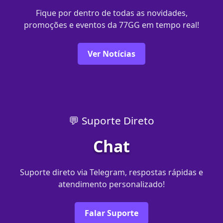
Fique por dentro de todas as novidades,
promoções e eventos da 77GG em tempo real!
Ver Notícias
💬 Suporte Direto
Chat
Suporte direto via Telegram, respostas rápidas e
atendimento personalizado!
Falar Suporte