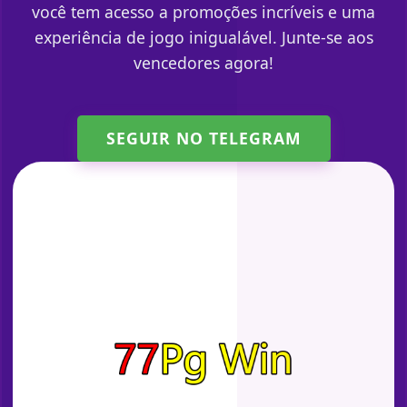
você tem acesso a promoções incríveis e uma
experiência de jogo inigualável. Junte-se aos
vencedores agora!
SEGUIR NO TELEGRAM