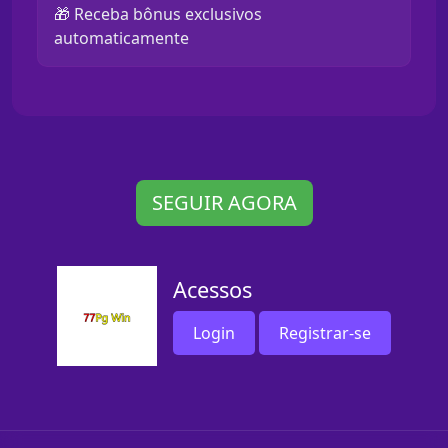
🎁 Receba bônus exclusivos
automaticamente
SEGUIR AGORA
Acessos
Login
Registrar-se