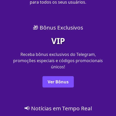
para todos os seus usuários.
🎁 Bônus Exclusivos
VIP
Receba bônus exclusivos do Telegram,
promoções especiais e códigos promocionais
únicos!
Ver Bônus
📢 Notícias em Tempo Real