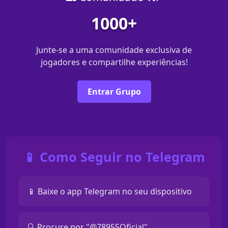
1000+
Junte-se a uma comunidade exclusiva de
jogadores e compartilhe experiências!
Entrar Grupo
📱 Como Seguir no Telegram
📱 Baixe o app Telegram no seu dispositivo
🔍 Procure por "@78955Oficial"