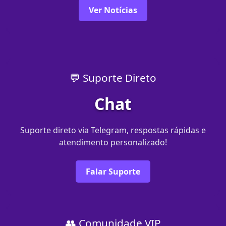
Ver Notícias
💬 Suporte Direto
Chat
Suporte direto via Telegram, respostas rápidas e
atendimento personalizado!
Falar Suporte
👥 Comunidade VIP