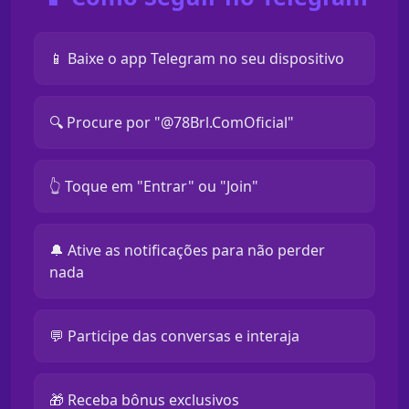
📱 Baixe o app Telegram no seu dispositivo
🔍 Procure por "@78Brl.ComOficial"
👆 Toque em "Entrar" ou "Join"
🔔 Ative as notificações para não perder
nada
💬 Participe das conversas e interaja
🎁 Receba bônus exclusivos