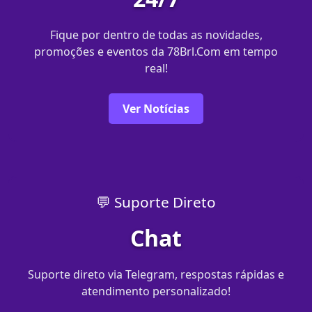
Fique por dentro de todas as novidades,
promoções e eventos da 78Brl.Com em tempo
real!
Ver Notícias
💬 Suporte Direto
Chat
Suporte direto via Telegram, respostas rápidas e
atendimento personalizado!