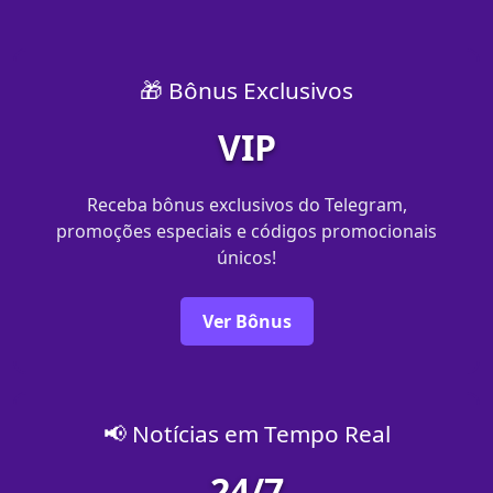
🎁 Bônus Exclusivos
VIP
Receba bônus exclusivos do Telegram,
promoções especiais e códigos promocionais
únicos!
Ver Bônus
📢 Notícias em Tempo Real
24/7