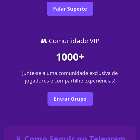
Falar Suporte
👥 Comunidade VIP
1000+
Junte-se a uma comunidade exclusiva de
jogadores e compartilhe experiências!
Entrar Grupo
📱 Como Seguir no Telegram