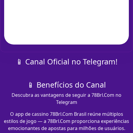
📱 Canal Oficial no Telegram!
📱 Benefícios do Canal
Descubra as vantagens de seguir a 78Brl.Com no
Telegram
O app de cassino 78Brl.Com Brasil reúne múltiplos
estilos de jogo — a 78Brl.Com proporciona experiências
emocionantes de apostas para milhões de usuários.