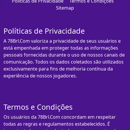
Políticas de Privacidade
Termos e Condições
Sitemap
Políticas de Privacidade
A 78Brl.Com valoriza a privacidade de seus usuários e
está empenhada em proteger todas as informações
pessoais fornecidas durante o uso de nossos canais de
comunicação. Todos os dados coletados são utilizados
exclusivamente para fins de melhoria contínua da
experiência de nossos jogadores.
Termos e Condições
Os usuários da 78Brl.Com concordam em respeitar
todas as regras e regulamentos estabelecidos. É