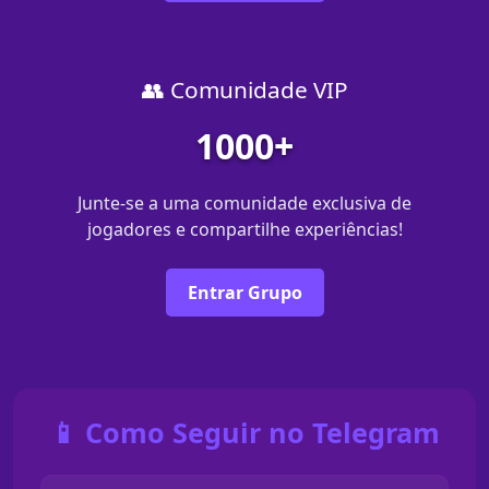
👥 Comunidade VIP
1000+
Junte-se a uma comunidade exclusiva de
jogadores e compartilhe experiências!
Entrar Grupo
📱 Como Seguir no Telegram