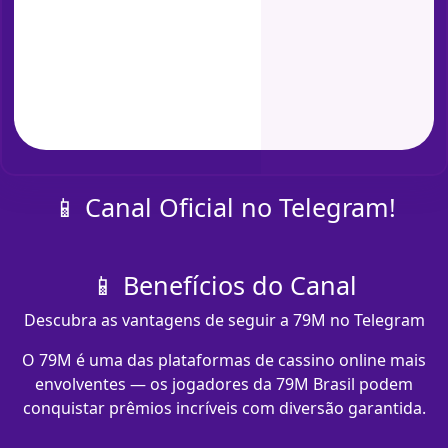
📱 Canal Oficial no Telegram!
📱 Benefícios do Canal
Descubra as vantagens de seguir a 79M no Telegram
O 79M é uma das plataformas de cassino online mais
envolventes — os jogadores da 79M Brasil podem
conquistar prêmios incríveis com diversão garantida.