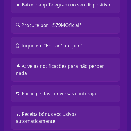
📱 Baixe o app Telegram no seu dispositivo
🔍 Procure por "@79MOficial"
👆 Toque em "Entrar" ou "Join"
🔔 Ative as notificações para não perder
nada
💬 Participe das conversas e interaja
🎁 Receba bônus exclusivos
automaticamente