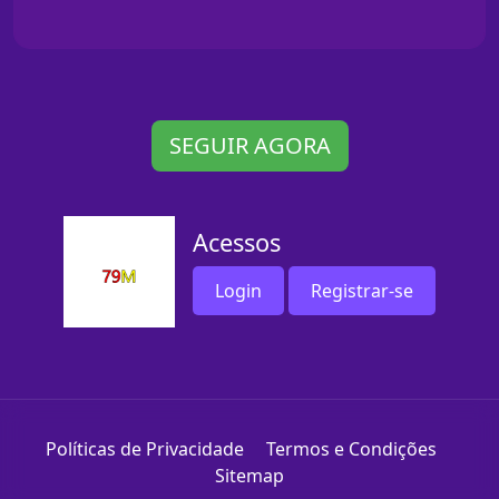
SEGUIR AGORA
Acessos
Login
Registrar-se
Políticas de Privacidade
Termos e Condições
Sitemap