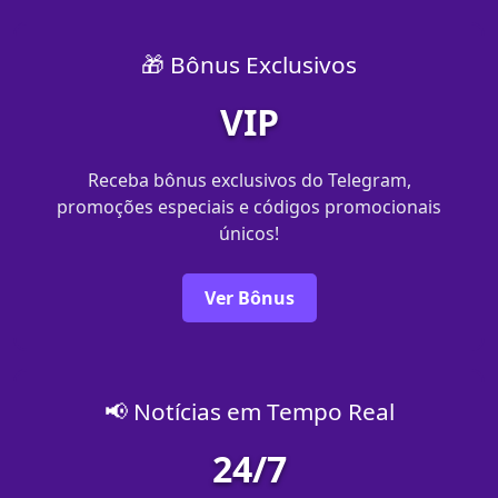
🎁 Bônus Exclusivos
VIP
Receba bônus exclusivos do Telegram,
promoções especiais e códigos promocionais
únicos!
Ver Bônus
📢 Notícias em Tempo Real
24/7