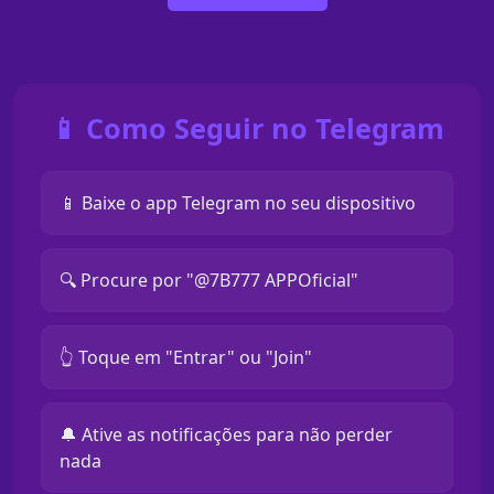
📱 Como Seguir no Telegram
📱 Baixe o app Telegram no seu dispositivo
🔍 Procure por "@7B777 APPOficial"
👆 Toque em "Entrar" ou "Join"
🔔 Ative as notificações para não perder
nada