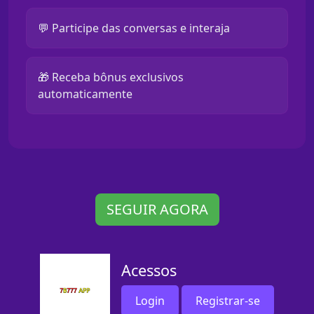
💬 Participe das conversas e interaja
🎁 Receba bônus exclusivos
automaticamente
SEGUIR AGORA
Acessos
Login
Registrar-se