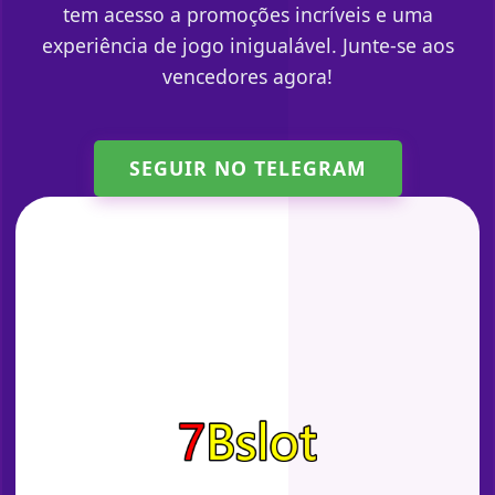
tem acesso a promoções incríveis e uma
experiência de jogo inigualável. Junte-se aos
vencedores agora!
SEGUIR NO TELEGRAM