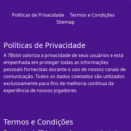
Políticas de Privacidade
Termos e Condições
Sitemap
Políticas de Privacidade
A 7Bslot valoriza a privacidade de seus usuários e está
empenhada em proteger todas as informações
pessoais fornecidas durante o uso de nossos canais de
comunicação. Todos os dados coletados são utilizados
exclusivamente para fins de melhoria contínua da
experiência de nossos jogadores.
Termos e Condições