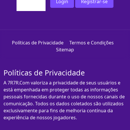
Login
Registrar-se
Políticas de Privacidade
Termos e Condições
Sitemap
Políticas de Privacidade
A 7R7R.Com valoriza a privacidade de seus usuários e
está empenhada em proteger todas as informações
pessoais fornecidas durante o uso de nossos canais de
comunicação. Todos os dados coletados são utilizados
exclusivamente para fins de melhoria contínua da
experiência de nossos jogadores.