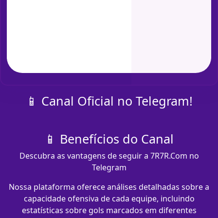
📱 Canal Oficial no Telegram!
📱 Benefícios do Canal
Descubra as vantagens de seguir a 7R7R.Com no
Telegram
Nossa plataforma oferece análises detalhadas sobre a
capacidade ofensiva de cada equipe, incluindo
estatísticas sobre gols marcados em diferentes