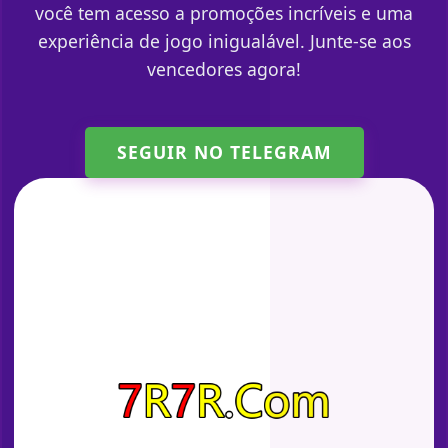
você tem acesso a promoções incríveis e uma
experiência de jogo inigualável. Junte-se aos
vencedores agora!
SEGUIR NO TELEGRAM