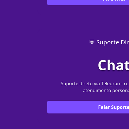
💬 Suporte Di
Cha
Suporte direto via Telegram, r
atendimento persona
Falar Suport