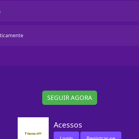
a
aticamente
SEGUIR AGORA
Acessos
Login
Registrar-se