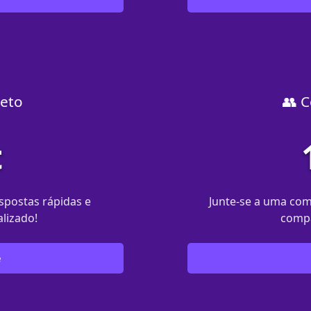
reto
👥 
t
espostas rápidas e
Junte-se a uma com
lizado!
compa
e