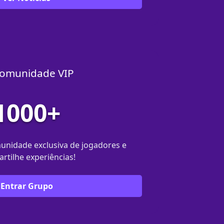
Comunidade VIP
1000+
unidade exclusiva de jogadores e
rtilhe experiências!
Entrar Grupo