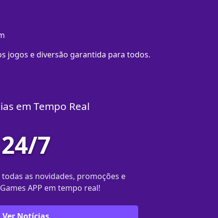
am
s jogos e diversão garantida para todos.
cias em Tempo Real
24/7
e todas as novidades, promoções e
 Games APP em tempo real!
Ver Notícias