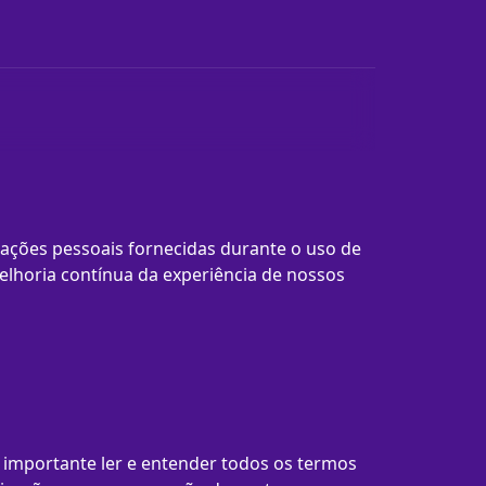
ações pessoais fornecidas durante o uso de
elhoria contínua da experiência de nossos
 importante ler e entender todos os termos