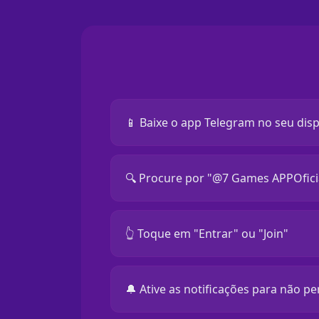
📱 Baixe o app Telegram no seu disp
🔍 Procure por "@7 Games APPOfici
👆 Toque em "Entrar" ou "Join"
🔔 Ative as notificações para não p