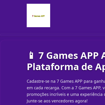
📱 7 Games APP 
Plataforma de A
Cadastre-se na 7 Games APP para ganha
em cada recarga. Com a 7 Games APP, v
promoções incríveis e uma experiência d
Junte-se aos vencedores agora!