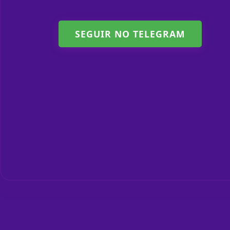
SEGUIR NO TELEGRAM