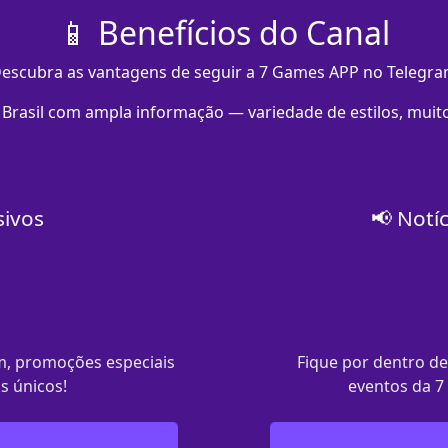
📱 Benefícios do Canal
escubra as vantagens de seguir a 7 Games APP no Telegr
rasil com ampla informação — variedade de estilos, muito
sivos
📢 Notí
m, promoções especiais
Fique por dentro d
s únicos!
eventos da 7