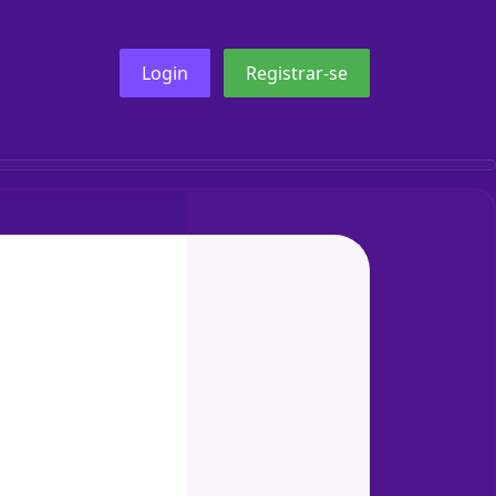
Login
Registrar-se