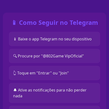
📱 Como Seguir no Telegram
📱 Baixe o app Telegram no seu dispositivo
🔍 Procure por "@802Game VipOficial"
👆 Toque em "Entrar" ou "Join"
🔔 Ative as notificações para não perder
nada