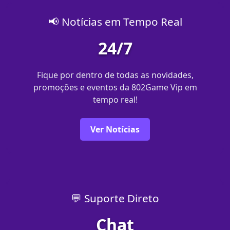
📢 Notícias em Tempo Real
24/7
Fique por dentro de todas as novidades,
promoções e eventos da 802Game Vip em
tempo real!
Ver Notícias
💬 Suporte Direto
Chat