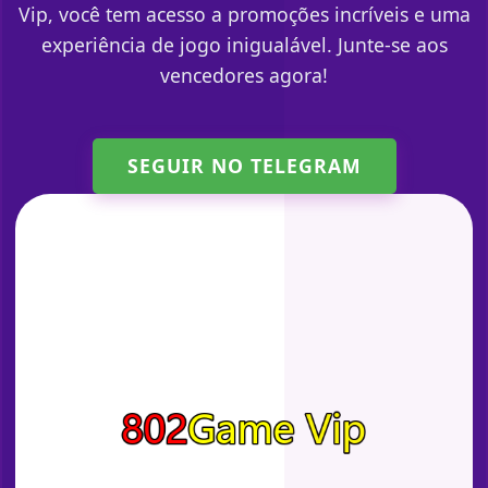
Vip, você tem acesso a promoções incríveis e uma
experiência de jogo inigualável. Junte-se aos
vencedores agora!
SEGUIR NO TELEGRAM