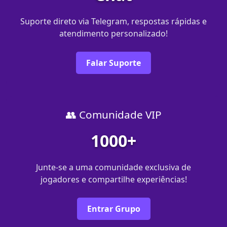
Suporte direto via Telegram, respostas rápidas e
atendimento personalizado!
Falar Suporte
👥 Comunidade VIP
1000+
Junte-se a uma comunidade exclusiva de
jogadores e compartilhe experiências!
Entrar Grupo