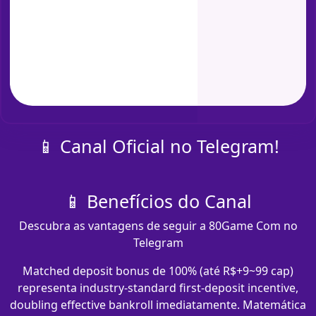
📱 Canal Oficial no Telegram!
📱 Benefícios do Canal
Descubra as vantagens de seguir a 80Game Com no
Telegram
Matched deposit bonus de 100% (até R$+9~99 cap)
representa industry-standard first-deposit incentive,
doubling effective bankroll imediatamente. Matemática