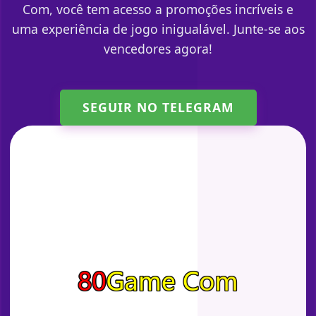
Com, você tem acesso a promoções incríveis e
uma experiência de jogo inigualável. Junte-se aos
vencedores agora!
SEGUIR NO TELEGRAM