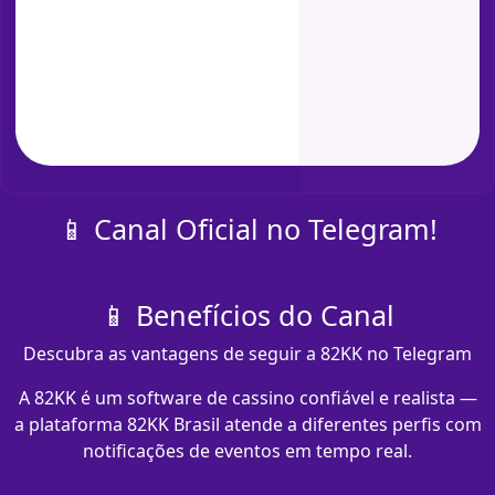
📱 Canal Oficial no Telegram!
📱 Benefícios do Canal
Descubra as vantagens de seguir a 82KK no Telegram
A 82KK é um software de cassino confiável e realista —
a plataforma 82KK Brasil atende a diferentes perfis com
notificações de eventos em tempo real.