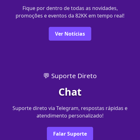
Fique por dentro de todas as novidades,
promoções e eventos da 82KK em tempo real!
Ver Notícias
💬 Suporte Direto
Chat
Suporte direto via Telegram, respostas rápidas e
atendimento personalizado!
Falar Suporte