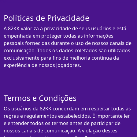
Políticas de Privacidade
A 82KK valoriza a privacidade de seus usuários e está
empenhada em proteger todas as informações
pessoais fornecidas durante o uso de nossos canais de
comunicação. Todos os dados coletados são utilizados
exclusivamente para fins de melhoria contínua da
experiência de nossos jogadores.
Termos e Condições
Os usuários da 82KK concordam em respeitar todas as
regras e regulamentos estabelecidos. É importante ler
e entender todos os termos antes de participar de
nossos canais de comunicação. A violação destes