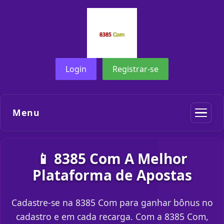
Login
Registrar-se
Menu
📱 8385 Com A Melhor
Plataforma de Apostas
Cadastre-se na 8385 Com para ganhar bônus no
cadastro e em cada recarga. Com a 8385 Com,