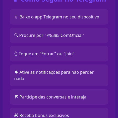
📱 Baixe o app Telegram no seu dispositivo
🔍 Procure por "@8385 ComOficial"
👆 Toque em "Entrar" ou "Join"
🔔 Ative as notificações para não perder
nada
💬 Participe das conversas e interaja
🎁 Receba bônus exclusivos