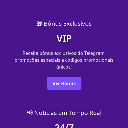
🎁 Bônus Exclusivos
VIP
Receba bônus exclusivos do Telegram,
promoções especiais e códigos promocionais
únicos!
Ver Bônus
📢 Notícias em Tempo Real
24/7