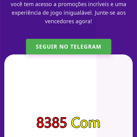
você tem acesso a promoções incríveis e uma
experiência de jogo inigualável. Junte-se aos
vencedores agora!
SEGUIR NO TELEGRAM