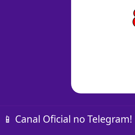
📱 Canal Oficial no Telegram!