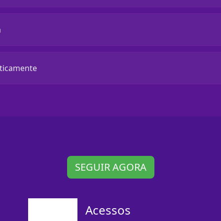
a
aticamente
SEGUIR AGORA
Acessos