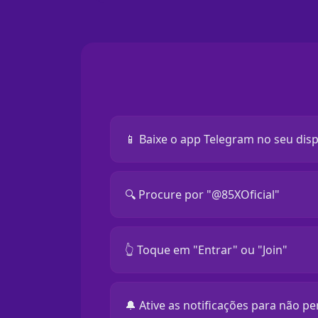
📱 Baixe o app Telegram no seu disp
🔍 Procure por "@85XOficial"
👆 Toque em "Entrar" ou "Join"
🔔 Ative as notificações para não p