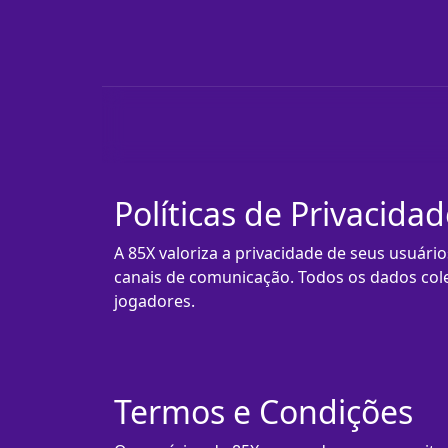
Políticas de Privacida
A 85X valoriza a privacidade de seus usuár
canais de comunicação. Todos os dados cole
jogadores.
Termos e Condições