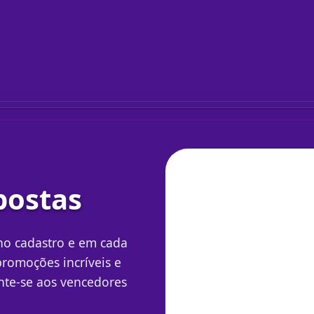
postas
no cadastro e em cada
promoções incríveis e
unte-se aos vencedores