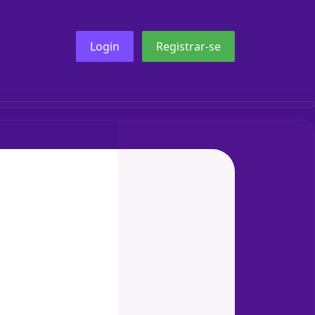
Login
Registrar-se