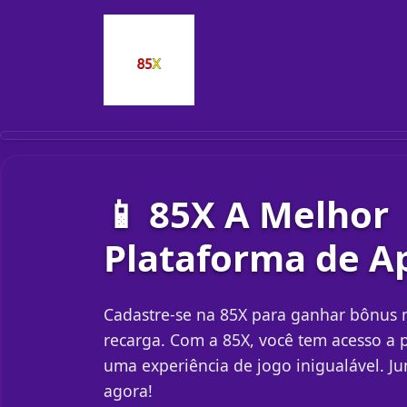
📱 85X A Melhor
Plataforma de A
Cadastre-se na 85X para ganhar bônus 
recarga. Com a 85X, você tem acesso a 
uma experiência de jogo inigualável. J
agora!