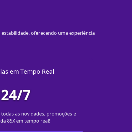
 estabilidade, oferecendo uma experiência
cias em Tempo Real
24/7
e todas as novidades, promoções e
 da 85X em tempo real!