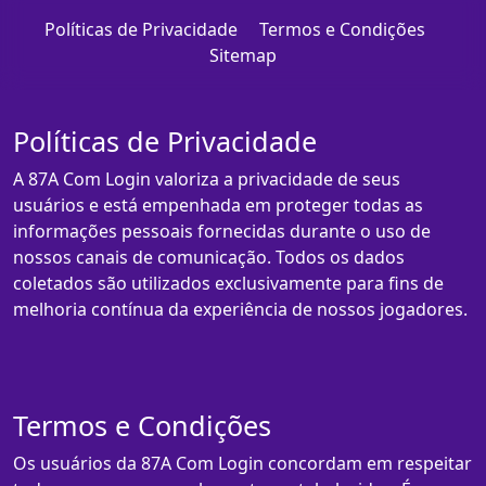
Políticas de Privacidade
Termos e Condições
Sitemap
Políticas de Privacidade
A 87A Com Login valoriza a privacidade de seus
usuários e está empenhada em proteger todas as
informações pessoais fornecidas durante o uso de
nossos canais de comunicação. Todos os dados
coletados são utilizados exclusivamente para fins de
melhoria contínua da experiência de nossos jogadores.
Termos e Condições
Os usuários da 87A Com Login concordam em respeitar