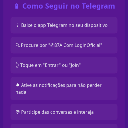
📱 Como Seguir no Telegram
📱 Baixe o app Telegram no seu dispositivo
🔍 Procure por "@87A Com LoginOficial"
👆 Toque em "Entrar" ou "Join"
🔔 Ative as notificações para não perder
nada
💬 Participe das conversas e interaja