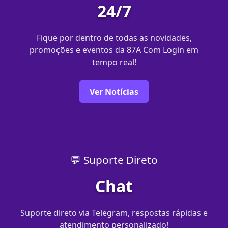
24/7
Fique por dentro de todas as novidades,
promoções e eventos da 87A Com Login em
tempo real!
Ver Notícias
💬 Suporte Direto
Chat
Suporte direto via Telegram, respostas rápidas e
atendimento personalizado!