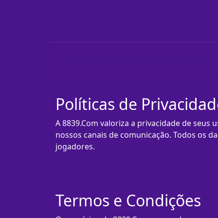
Políticas de Privacida
A 8839.Com valoriza a privacidade de seus 
nossos canais de comunicação. Todos os dad
jogadores.
Termos e Condições