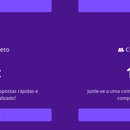
reto
👥 
t
espostas rápidas e
Junte-se a uma com
lizado!
compa
e