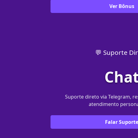
Ver Bônus
💬 Suporte Di
Cha
Suporte direto via Telegram, r
atendimento persona
Falar Suport