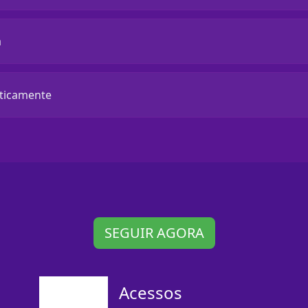
a
aticamente
SEGUIR AGORA
Acessos