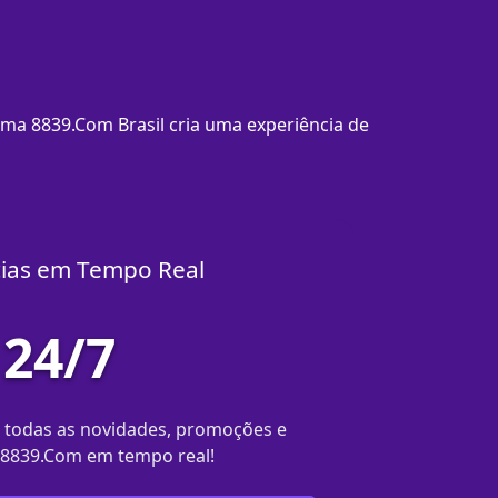
rma 8839.Com Brasil cria uma experiência de
cias em Tempo Real
24/7
e todas as novidades, promoções e
 8839.Com em tempo real!