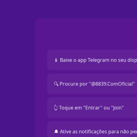
📱 Baixe o app Telegram no seu disp
🔍 Procure por "@8839.ComOficial"
👆 Toque em "Entrar" ou "Join"
🔔 Ative as notificações para não p