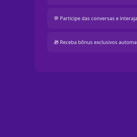
💬 Participe das conversas e interaj
🎁 Receba bônus exclusivos autom