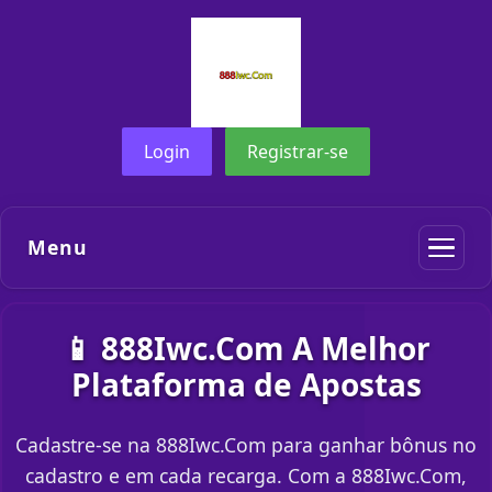
Login
Registrar-se
Menu
📱 888Iwc.Com A Melhor
Plataforma de Apostas
Cadastre-se na 888Iwc.Com para ganhar bônus no
cadastro e em cada recarga. Com a 888Iwc.Com,