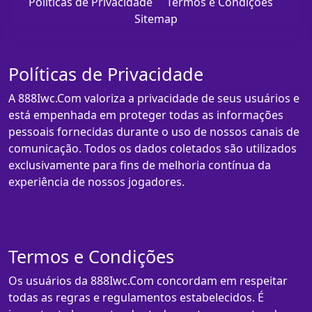
Políticas de Privacidade
Termos e Condições
Sitemap
Políticas de Privacidade
A 888Iwc.Com valoriza a privacidade de seus usuários e
está empenhada em proteger todas as informações
pessoais fornecidas durante o uso de nossos canais de
comunicação. Todos os dados coletados são utilizados
exclusivamente para fins de melhoria contínua da
experiência de nossos jogadores.
Termos e Condições
Os usuários da 888Iwc.Com concordam em respeitar
todas as regras e regulamentos estabelecidos. É