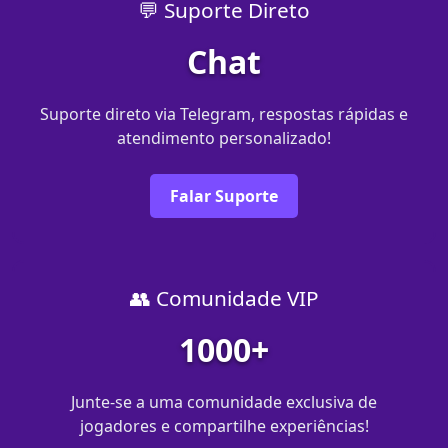
💬 Suporte Direto
Chat
Suporte direto via Telegram, respostas rápidas e
atendimento personalizado!
Falar Suporte
👥 Comunidade VIP
1000+
Junte-se a uma comunidade exclusiva de
jogadores e compartilhe experiências!