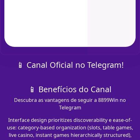
📱 Canal Oficial no Telegram!
📱 Benefícios do Canal
Descubra as vantagens de seguir a 8899Win no
Telegram
Interface design prioritizes discoverability e ease-of-
use: category-based organization (slots, table games,
live casino, instant games hierarchically structured),