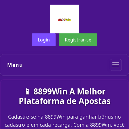
Login
Registrar-se
Menu
📱 8899Win A Melhor
Plataforma de Apostas
Cadastre-se na 8899Win para ganhar bônus no
cadastro e em cada recarga. Com a 8899Win, você