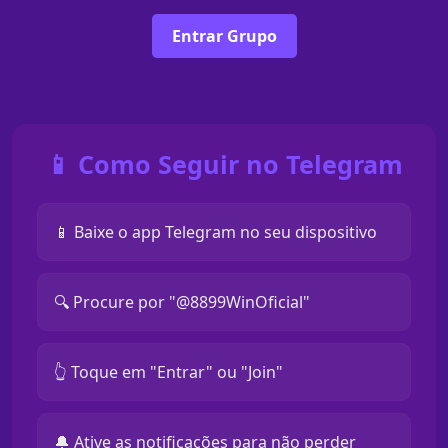
Entrar Grupo
📱 Como Seguir no Telegram
📱 Baixe o app Telegram no seu dispositivo
🔍 Procure por "@8899WinOficial"
👆 Toque em "Entrar" ou "Join"
🔔 Ative as notificações para não perder