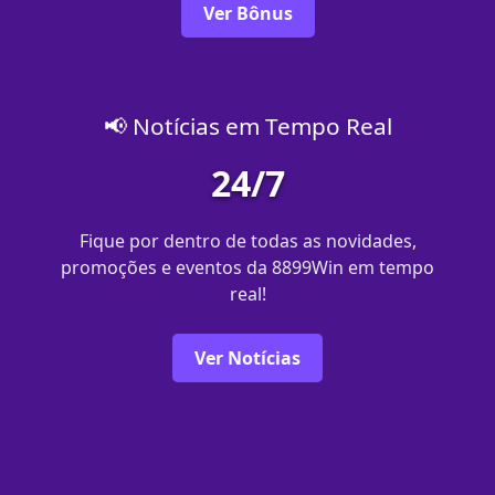
Ver Bônus
📢 Notícias em Tempo Real
24/7
Fique por dentro de todas as novidades,
promoções e eventos da 8899Win em tempo
real!
Ver Notícias