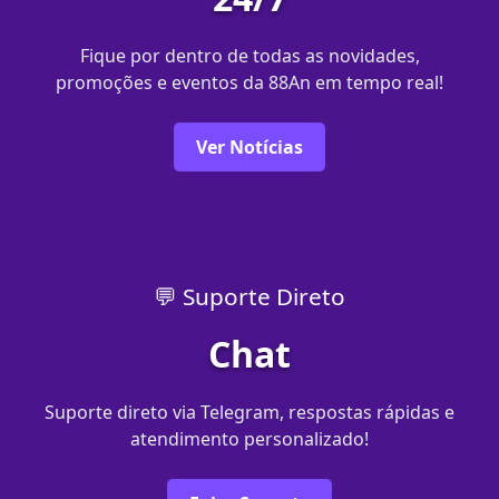
Fique por dentro de todas as novidades,
promoções e eventos da 88An em tempo real!
Ver Notícias
💬 Suporte Direto
Chat
Suporte direto via Telegram, respostas rápidas e
atendimento personalizado!