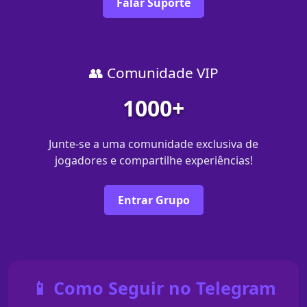
Falar Suporte
👥 Comunidade VIP
1000+
Junte-se a uma comunidade exclusiva de
jogadores e compartilhe experiências!
Entrar Grupo
📱 Como Seguir no Telegram