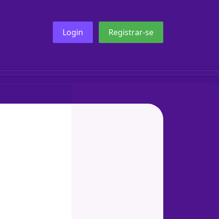
Login
Registrar-se