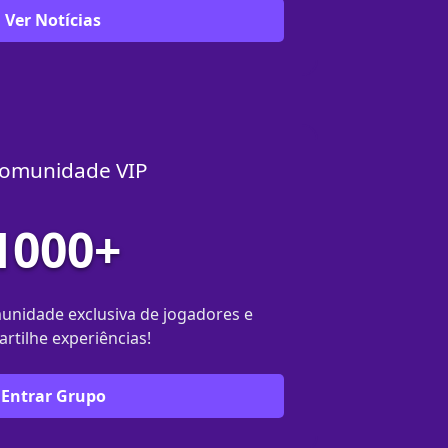
Ver Notícias
Comunidade VIP
1000+
unidade exclusiva de jogadores e
rtilhe experiências!
Entrar Grupo