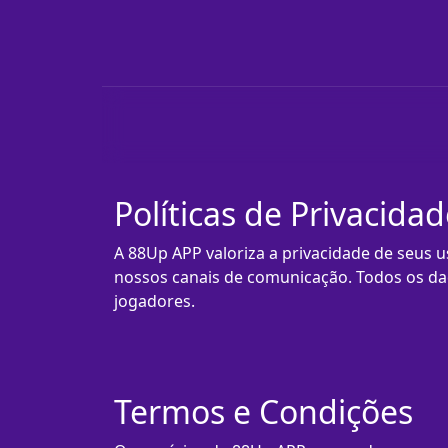
Políticas de Privacida
A 88Up APP valoriza a privacidade de seus 
nossos canais de comunicação. Todos os dad
jogadores.
Termos e Condições