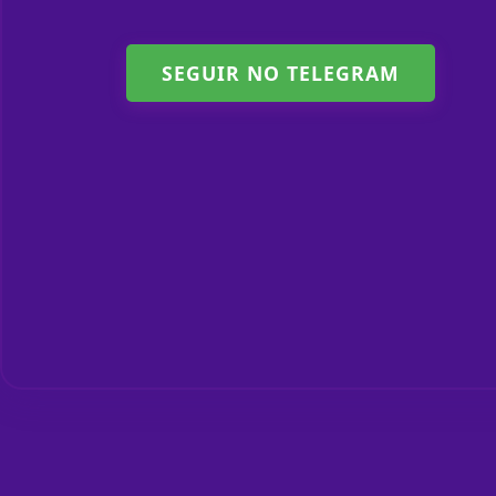
SEGUIR NO TELEGRAM