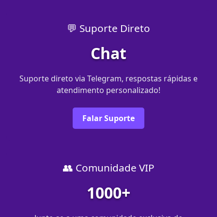
💬 Suporte Direto
Chat
Suporte direto via Telegram, respostas rápidas e
atendimento personalizado!
Falar Suporte
👥 Comunidade VIP
1000+