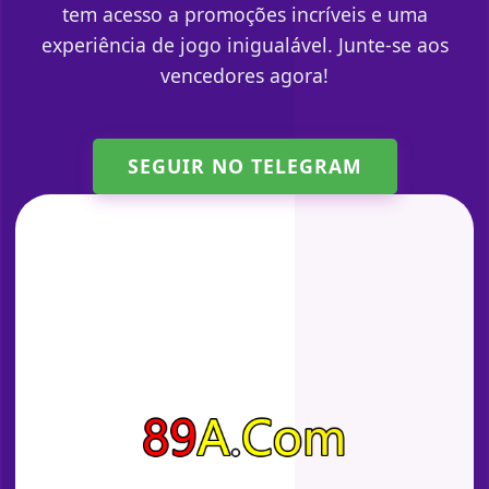
tem acesso a promoções incríveis e uma
experiência de jogo inigualável. Junte-se aos
vencedores agora!
SEGUIR NO TELEGRAM