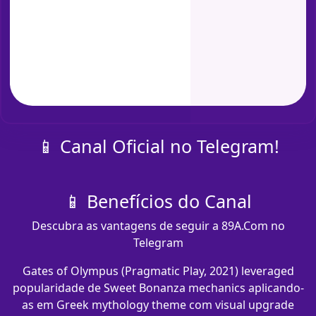
📱 Canal Oficial no Telegram!
📱 Benefícios do Canal
Descubra as vantagens de seguir a 89A.Com no
Telegram
Gates of Olympus (Pragmatic Play, 2021) leveraged
popularidade de Sweet Bonanza mechanics aplicando-
as em Greek mythology theme com visual upgrade