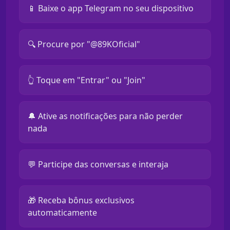
📱 Baixe o app Telegram no seu dispositivo
🔍 Procure por "@89KOficial"
👆 Toque em "Entrar" ou "Join"
🔔 Ative as notificações para não perder
nada
💬 Participe das conversas e interaja
🎁 Receba bônus exclusivos
automaticamente