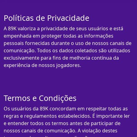
Políticas de Privacidade
A 89K valoriza a privacidade de seus usuários e está
empenhada em proteger todas as informações
pessoais fornecidas durante o uso de nossos canais de
comunicação. Todos os dados coletados são utilizados
exclusivamente para fins de melhoria contínua da
experiência de nossos jogadores.
Termos e Condições
Os usuários da 89K concordam em respeitar todas as
regras e regulamentos estabelecidos. É importante ler
e entender todos os termos antes de participar de
nossos canais de comunicação. A violação destes