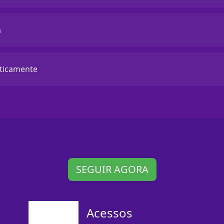
a
aticamente
SEGUIR AGORA
Acessos