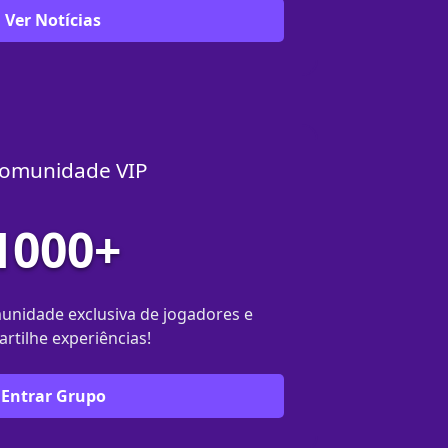
Ver Notícias
Comunidade VIP
1000+
unidade exclusiva de jogadores e
rtilhe experiências!
Entrar Grupo