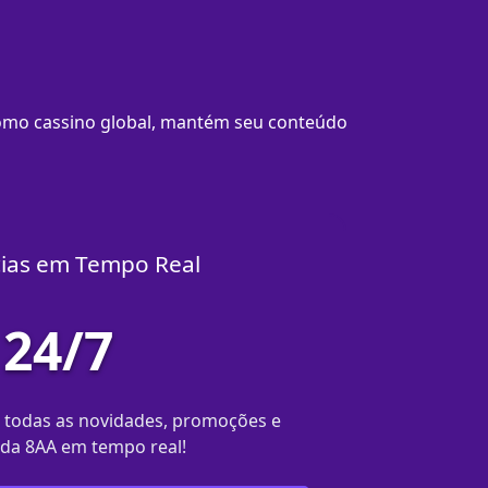
como cassino global, mantém seu conteúdo
cias em Tempo Real
24/7
e todas as novidades, promoções e
 da 8AA em tempo real!