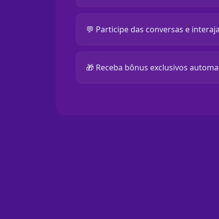
💬 Participe das conversas e interaj
🎁 Receba bônus exclusivos autom