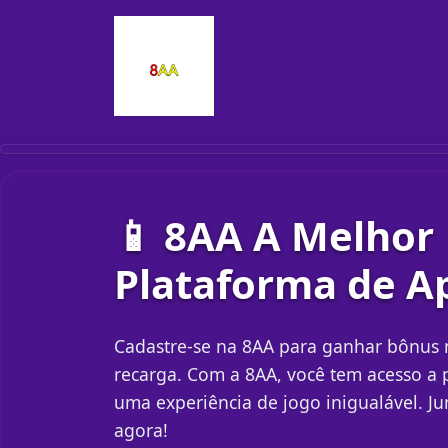
📱 8AA A Melhor
Plataforma de A
Cadastre-se na 8AA para ganhar bônus 
recarga. Com a 8AA, você tem acesso a 
uma experiência de jogo inigualável. J
agora!