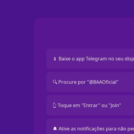
📱 Baixe o app Telegram no seu disp
🔍 Procure por "@8AAOficial"
👆 Toque em "Entrar" ou "Join"
🔔 Ative as notificações para não p