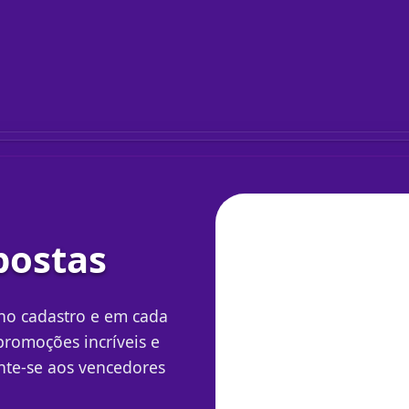
postas
no cadastro e em cada
promoções incríveis e
unte-se aos vencedores