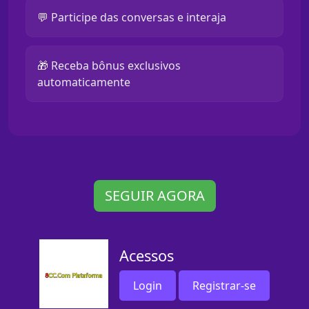
💬 Participe das conversas e interaja
🎁 Receba bônus exclusivos
automaticamente
SEGUIR AGORA
Acessos
Login
Registrar-se