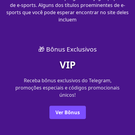
de e-sports. Alguns dos títulos proeminentes de e-
sports que você pode esperar encontrar no site deles
incluem
🎁 Bônus Exclusivos
VIP
Receba bônus exclusivos do Telegram,
promoções especiais e códigos promocionais
únicos!
Ver Bônus