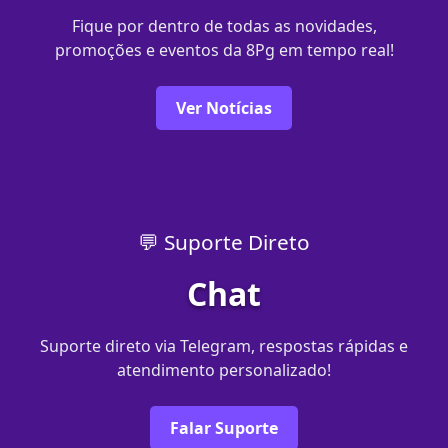
Fique por dentro de todas as novidades,
promoções e eventos da 8Pg em tempo real!
Ver Notícias
💬 Suporte Direto
Chat
Suporte direto via Telegram, respostas rápidas e
atendimento personalizado!
Falar Suporte