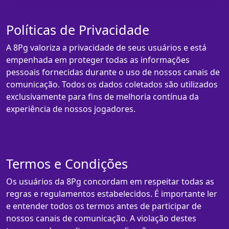
Políticas de Privacidade
A 8Pg valoriza a privacidade de seus usuários e está
empenhada em proteger todas as informações
pessoais fornecidas durante o uso de nossos canais de
comunicação. Todos os dados coletados são utilizados
exclusivamente para fins de melhoria contínua da
experiência de nossos jogadores.
Termos e Condições
Os usuários da 8Pg concordam em respeitar todas as
regras e regulamentos estabelecidos. É importante ler
e entender todos os termos antes de participar de
nossos canais de comunicação. A violação destes