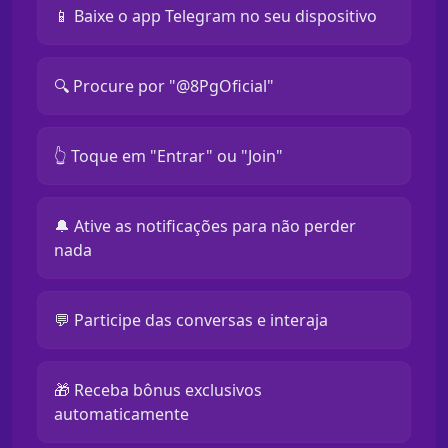
📱 Baixe o app Telegram no seu dispositivo
🔍 Procure por "@8PgOficial"
👆 Toque em "Entrar" ou "Join"
🔔 Ative as notificações para não perder
nada
💬 Participe das conversas e interaja
🎁 Receba bônus exclusivos
automaticamente