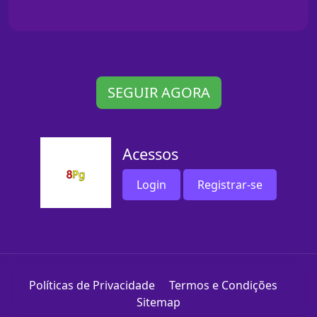
SEGUIR AGORA
Acessos
Login
Registrar-se
Políticas de Privacidade
Termos e Condições
Sitemap