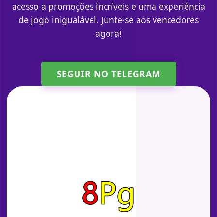
acesso a promoções incríveis e uma experiência
de jogo inigualável. Junte-se aos vencedores
agora!
SEGUIR NO TELEGRAM