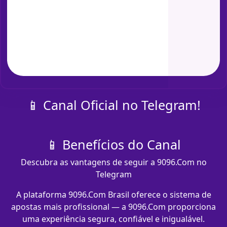
📱 Canal Oficial no Telegram!
📱 Benefícios do Canal
Descubra as vantagens de seguir a 9096.Com no
Telegram
A plataforma 9096.Com Brasil oferece o sistema de
apostas mais profissional — a 9096.Com proporciona
uma experiência segura, confiável e inigualável.