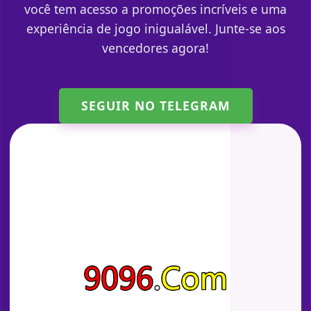
você tem acesso a promoções incríveis e uma
experiência de jogo inigualável. Junte-se aos
vencedores agora!
SEGUIR NO TELEGRAM