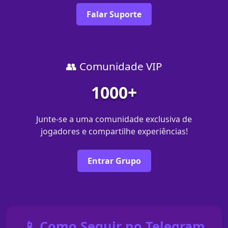
Falar Suporte
👥 Comunidade VIP
1000+
Junte-se a uma comunidade exclusiva de
jogadores e compartilhe experiências!
Entrar Grupo
📱 Como Seguir no Telegram