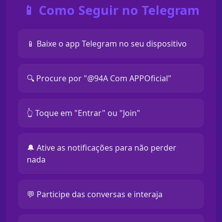
📱 Como Seguir no Telegram
📱 Baixe o app Telegram no seu dispositivo
🔍 Procure por "@94A Com APPOficial"
👆 Toque em "Entrar" ou "Join"
🔔 Ative as notificações para não perder
nada
💬 Participe das conversas e interaja