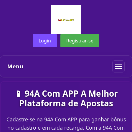
Login
Registrar-se
Menu
📱 94A Com APP A Melhor
Plataforma de Apostas
Cadastre-se na 94A Com APP para ganhar bônus
no cadastro e em cada recarga. Com a 94A Com