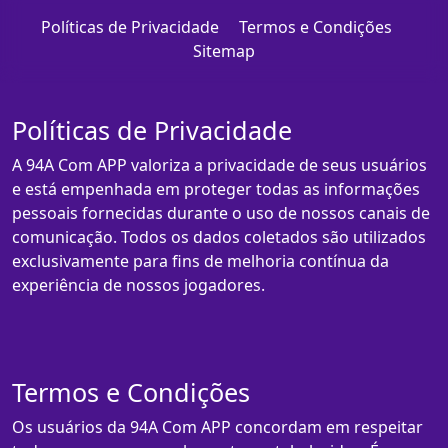
Políticas de Privacidade
Termos e Condições
Sitemap
Políticas de Privacidade
A 94A Com APP valoriza a privacidade de seus usuários
e está empenhada em proteger todas as informações
pessoais fornecidas durante o uso de nossos canais de
comunicação. Todos os dados coletados são utilizados
exclusivamente para fins de melhoria contínua da
experiência de nossos jogadores.
Termos e Condições
Os usuários da 94A Com APP concordam em respeitar