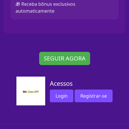
🎁 Receba bônus exclusivos
automaticamente
SEGUIR AGORA
Acessos
Login
Registrar-se