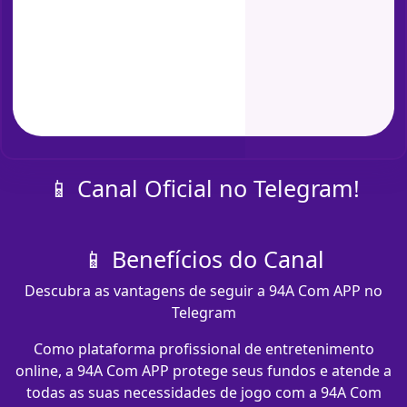
📱 Canal Oficial no Telegram!
📱 Benefícios do Canal
Descubra as vantagens de seguir a 94A Com APP no
Telegram
Como plataforma profissional de entretenimento
online, a 94A Com APP protege seus fundos e atende a
todas as suas necessidades de jogo com a 94A Com