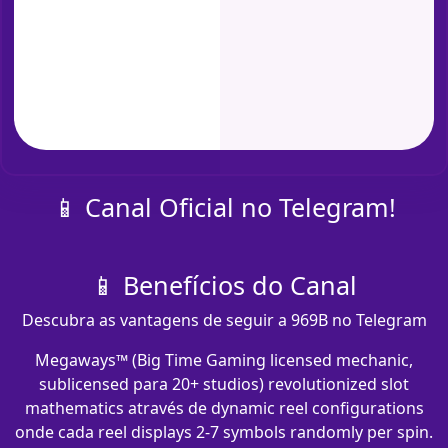
📱 Canal Oficial no Telegram!
📱 Benefícios do Canal
Descubra as vantagens de seguir a 969B no Telegram
Megaways™ (Big Time Gaming licensed mechanic,
sublicensed para 20+ studios) revolutionized slot
mathematics através de dynamic reel configurations
onde cada reel displays 2-7 symbols randomly per spin.