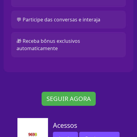
💬 Participe das conversas e interaja
🎁 Receba bônus exclusivos
automaticamente
SEGUIR AGORA
Acessos