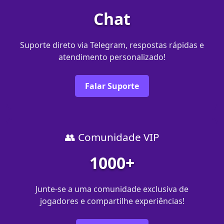
Chat
Suporte direto via Telegram, respostas rápidas e
atendimento personalizado!
Falar Suporte
👥 Comunidade VIP
1000+
Junte-se a uma comunidade exclusiva de
jogadores e compartilhe experiências!