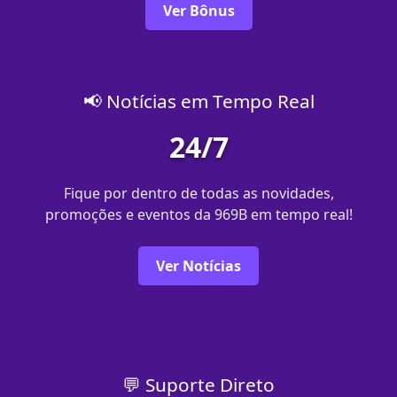
Ver Bônus
📢 Notícias em Tempo Real
24/7
Fique por dentro de todas as novidades,
promoções e eventos da 969B em tempo real!
Ver Notícias
💬 Suporte Direto