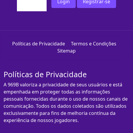
Login
Registrar-se
Políticas de Privacidade
Termos e Condições
Sitemap
Políticas de Privacidade
A 969B valoriza a privacidade de seus usuários e está
empenhada em proteger todas as informações
pessoais fornecidas durante o uso de nossos canais de
comunicação. Todos os dados coletados são utilizados
exclusivamente para fins de melhoria contínua da
experiência de nossos jogadores.