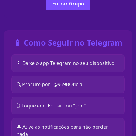
Entrar Grupo
📱 Como Seguir no Telegram
📱 Baixe o app Telegram no seu dispositivo
🔍 Procure por "@969BOficial"
👆 Toque em "Entrar" ou "Join"
🔔 Ative as notificações para não perder
nada