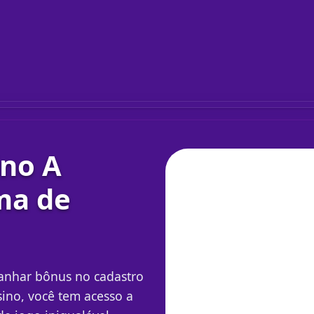
ino A
ma de
anhar bônus no cadastro
ino, você tem acesso a