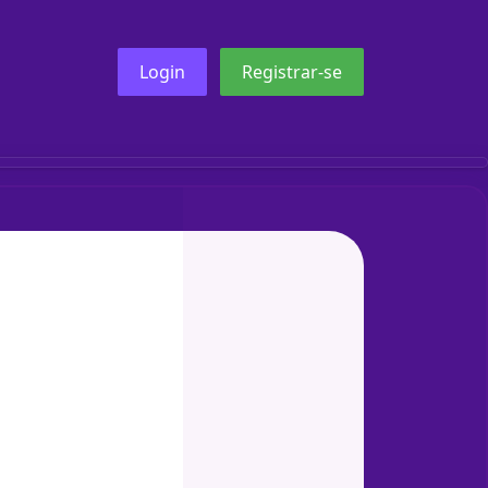
Login
Registrar-se