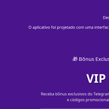
Des
O aplicativo foi projetado com uma interfac
🎁 Bônus Exclu
VIP
Receba bônus exclusivos do Telegra
e códigos promocionai