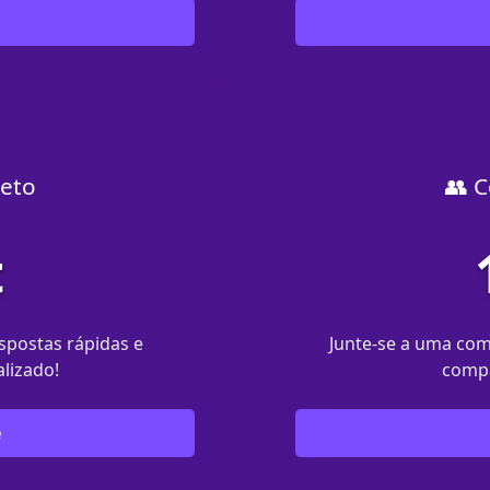
reto
👥 
t
espostas rápidas e
Junte-se a uma com
lizado!
compa
e