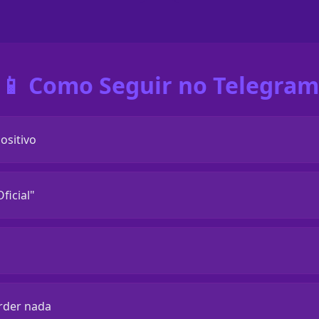
📱 Como Seguir no Telegram
ositivo
ficial"
erder nada