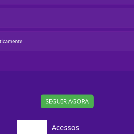
a
aticamente
SEGUIR AGORA
Acessos