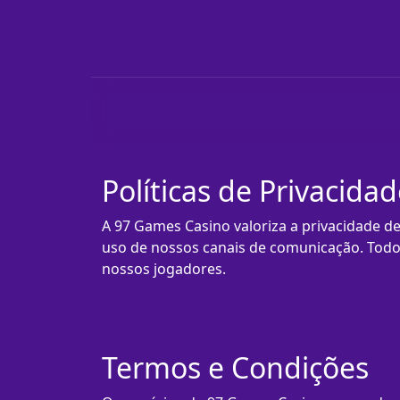
Políticas de Privacida
A 97 Games Casino valoriza a privacidade 
uso de nossos canais de comunicação. Todos
nossos jogadores.
Termos e Condições