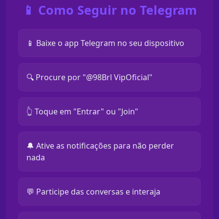
📱 Como Seguir no Telegram
📱 Baixe o app Telegram no seu dispositivo
🔍 Procure por "@98Brl VipOficial"
👆 Toque em "Entrar" ou "Join"
🔔 Ative as notificações para não perder
nada
💬 Participe das conversas e interaja