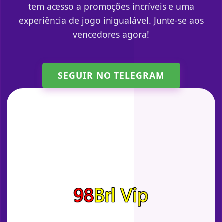
tem acesso a promoções incríveis e uma
experiência de jogo inigualável. Junte-se aos
vencedores agora!
SEGUIR NO TELEGRAM