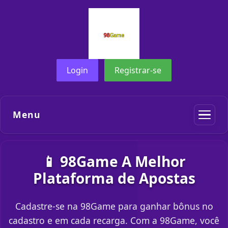
Login
Registrar-se
Menu
📱 98Game A Melhor
Plataforma de Apostas
Cadastre-se na 98Game para ganhar bônus no
cadastro e em cada recarga. Com a 98Game, você