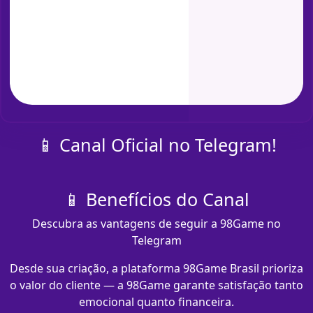
📱 Canal Oficial no Telegram!
📱 Benefícios do Canal
Descubra as vantagens de seguir a 98Game no
Telegram
Desde sua criação, a plataforma 98Game Brasil prioriza
o valor do cliente — a 98Game garante satisfação tanto
emocional quanto financeira.