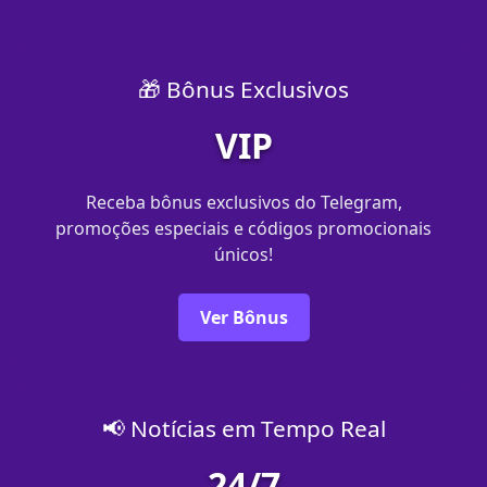
🎁 Bônus Exclusivos
VIP
Receba bônus exclusivos do Telegram,
promoções especiais e códigos promocionais
únicos!
Ver Bônus
📢 Notícias em Tempo Real
24/7