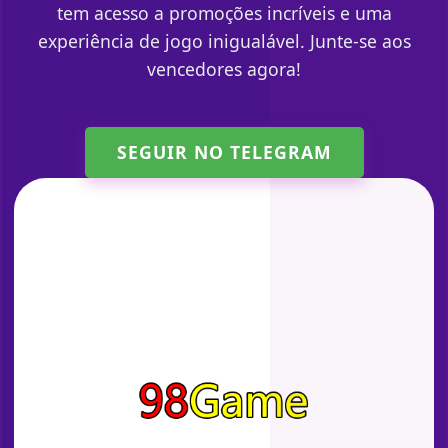
tem acesso a promoções incríveis e uma
experiência de jogo inigualável. Junte-se aos
vencedores agora!
SEGUIR NO TELEGRAM