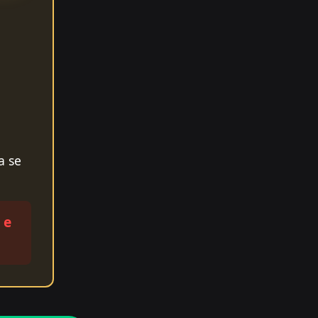
a se
 e