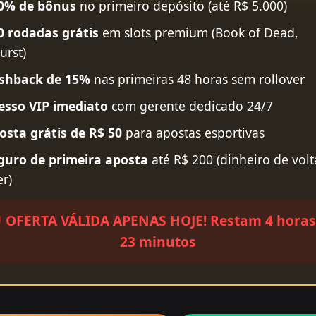
0% de bônus
no primeiro depósito (até R$ 5.000)
0 rodadas grátis
em slots premium (Book of Dead,
urst)
shback de 15%
nas primeiras 48 horas sem rollover
esso VIP imediato
com gerente dedicado 24/7
osta grátis de R$ 50
para apostas esportivas
guro de primeira aposta
até R$ 200 (dinheiro de volt
r)
 OFERTA VÁLIDA APENAS HOJE! Restam 4 horas
23 minutos