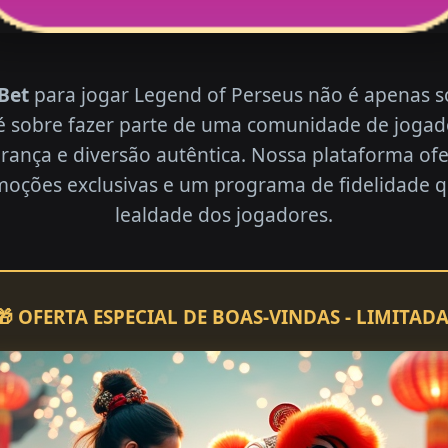
Bet
para jogar Legend of Perseus não é apenas 
 é sobre fazer parte de uma comunidade de jogad
rança e diversão autêntica. Nossa plataforma of
omoções exclusivas e um programa de fidelidade
lealdade dos jogadores.
🎁 OFERTA ESPECIAL DE BOAS-VINDAS - LIMITADA