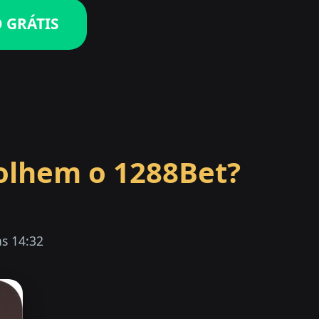
 GRÁTIS
colhem o 1288Bet?
às 14:32