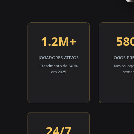
1.2M+
58
JOGADORES ATIVOS
JOGOS PR
Crescimento de 340%
Novos jogo
em 2025
sema
24/7